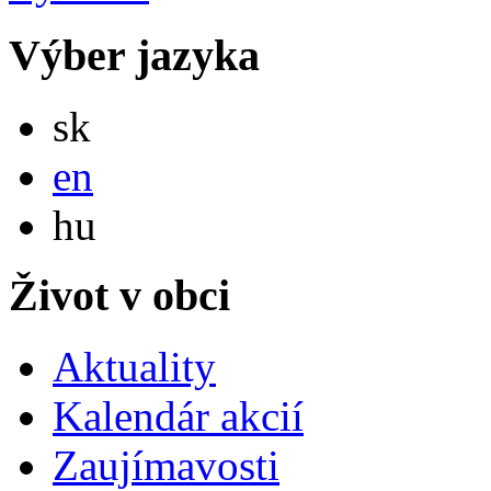
Výber jazyka
Slovensky
sk
English
en
Magyar
hu
Život v obci
Aktuality
Kalendár akcií
Zaujímavosti