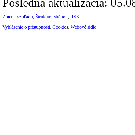
Posledná aktualizácia: 05.
Zmena vzhľadu
,
Štruktúra stránok
,
RSS
Vyhlásenie o prístupnosti
,
Cookies
,
Webové sídlo