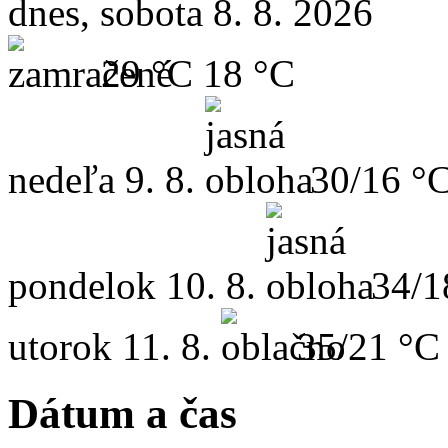
dnes, sobota 8. 8. 2026
29 °C
18 °C
nedeľa
9. 8.
30/16 °
pondelok
10. 8.
34/1
utorok
11. 8.
35/21 °C
Dátum a čas