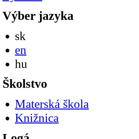
Výber jazyka
Slovensky
sk
English
en
Magyar
hu
Školstvo
Materská škola
Knižnica
Logá