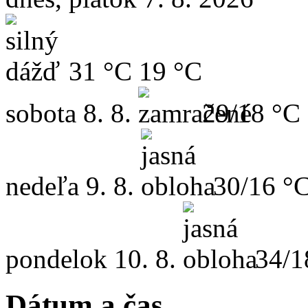
31 °C
19 °C
sobota
8. 8.
29/18 °C
nedeľa
9. 8.
30/16 °
pondelok
10. 8.
34/1
Dátum a čas