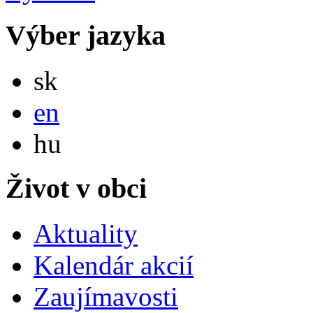
Výber jazyka
Slovensky
sk
English
en
Magyar
hu
Život v obci
Aktuality
Kalendár akcií
Zaujímavosti