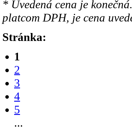
* Uvedená cena je konečná.
platcom DPH, je cena uved
Stránka:
1
2
3
4
5
...