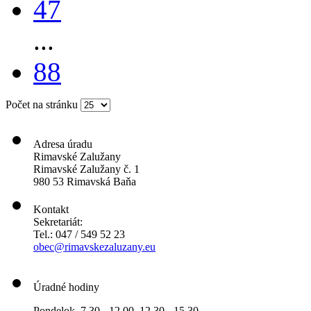
47
...
88
Počet na stránku
Adresa úradu
Rimavské Zalužany
Rimavské Zalužany č. 1
980 53 Rimavská Baňa
Kontakt
Sekretariát:
Tel.: 047 / 549 52 23
obec@rimavskezaluzany.eu
Úradné hodiny
Pondelok 7.30 - 12.00 12.30 - 15.30