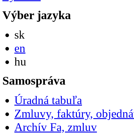
Výber jazyka
Slovensky
sk
English
en
Magyar
hu
Samospráva
Úradná tabuľa
Zmluvy, faktúry, objedn
Archív Fa, zmluv